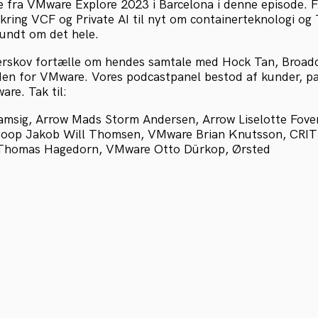
e fra VMware Explore 2023 i Barcelona i denne episode. 
ring VCF og Private AI til nyt om containerteknologi og
undt om det hele.
verskov fortælle om hendes samtale med Hock Tan, Broad
tiden for VMware. Vores podcastpanel bestod af kunder, p
re. Tak til:
msig, Arrow Mads Storm Andersen, Arrow Liselotte Fover
Coop Jakob Will Thomsen, VMware Brian Knutsson, CRIT 
 Thomas Hagedorn, VMware Otto Dürkop, Ørsted