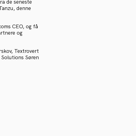
Fra de seneste
 Tanzu, denne
coms CEO, og få
artnere og
skov, Textrovert
Solutions Søren