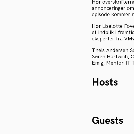
Hør overskriftern
annonceringer omk
episode kommer r
Hør Liselotte Fo
et indblik i frem
eksperter fra VMwa
Theis Andersen Sa
Søren Hartwich, 
Emig, Mentor-IT
Hosts
Guests