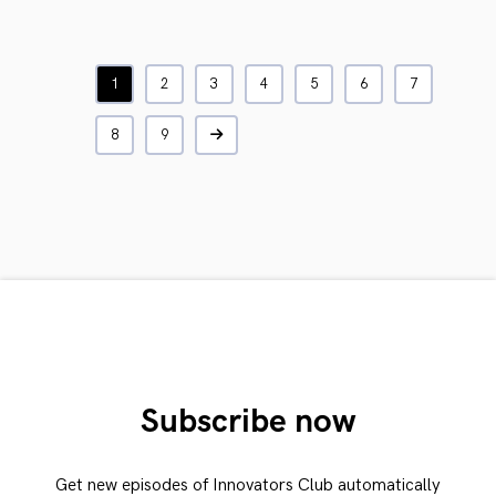
1
2
3
4
5
6
7
8
9
Subscribe now
Get new episodes of Innovators Club automatically