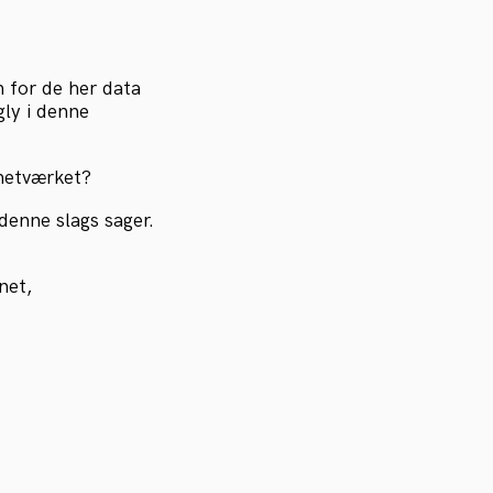
n for de her data
gly i denne
netværket?
denne slags sager.
net,