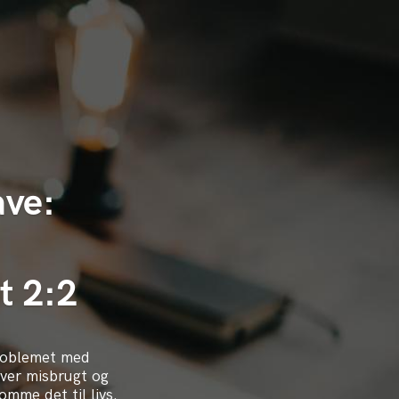
ve:
t 2:2
problemet med
ver misbrugt og
mme det til livs.