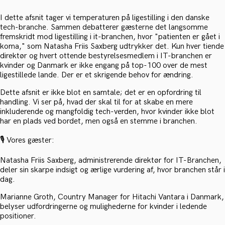
I dette afsnit tager vi temperaturen på ligestilling i den danske
tech-branche. Sammen debatterer gæsterne det langsomme
fremskridt mod ligestilling i it-branchen, hvor "patienten er gået i
koma," som Natasha Friis Saxberg udtrykker det. Kun hver tiende
direktør og hvert ottende bestyrelsesmedlem i IT-branchen er
kvinder og Danmark er ikke engang på top-100 over de mest
ligestillede lande. Der er et skrigende behov for ændring.
Dette afsnit er ikke blot en samtale; det er en opfordring til
handling. Vi ser på, hvad der skal til for at skabe en mere
inkluderende og mangfoldig tech-verden, hvor kvinder ikke blot
har en plads ved bordet, men også en stemme i branchen.
🎙️ Vores gæster:
Natasha Friis Saxberg, administrerende direktør for IT-Branchen,
deler sin skarpe indsigt og ærlige vurdering af, hvor branchen står i
dag.
Marianne Groth, Country Manager for Hitachi Vantara i Danmark,
belyser udfordringerne og mulighederne for kvinder i ledende
positioner.