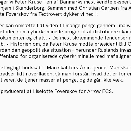
søger vi Peter Kruse – en af Danmarks mest kendte ekspert
s hjem i Skanderborg. Sammen med Christian Carlsen fra
e Foverskov fra Textrovert dykker vi ned i:
r kan omsætte lidt viden til mange penge gennem "malwa
etoder, som cyberkriminelle bruger til at distribuere skade
-dokumenter og chats. • De mest skræmmende tendenser 
b. • Historien om, da Peter Kruse mødte præsident Bill C
rdan den geopolitiske situation – herunder Ruslands invas
affenland for organiserede cyberkriminelle med mafialigne
 et vigtigt budskab: "Man skal forstå sin fjende. Man ska
radser lidt i overfladen, så man forstår, hvad det er for 
iverer, de tjener masser af penge, og de går ikke væk."
produceret af Liselotte Foverskov for Arrow ECS.