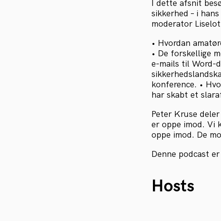
I dette afsnit be
sikkerhed – i han
moderator Liselott
• Hvordan amatøre
• De forskellige m
e-mails til Word
sikkerhedslandska
konference. • Hvo
har skabt et slar
Peter Kruse deler
er oppe imod. Vi k
oppe imod. De mot
Denne podcast er 
Hosts