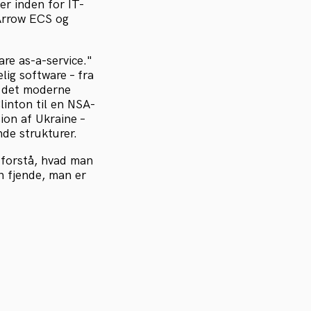
er inden for IT-
 Arrow ECS og
re as-a-service."
lig software – fra
i det moderne
linton til en NSA-
ion af Ukraine –
nde strukturer.
l forstå, hvad man
en fjende, man er