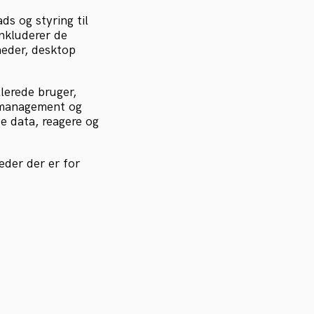
s og styring til
inkluderer de
heder, desktop
lerede bruger,
o-management og
e data, reagere og
der der er for