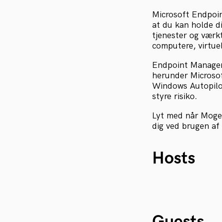
Microsoft Endpoin
at du kan holde d
tjenester og værkt
computere, virtue
Endpoint Manager 
herunder Microso
Windows Autopilot
styre risiko.
Lyt med når Mogen
dig ved brugen a
Hosts
Guests