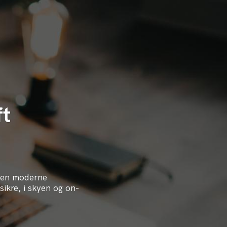
ft
 den moderne
sikre, i skyen og on-