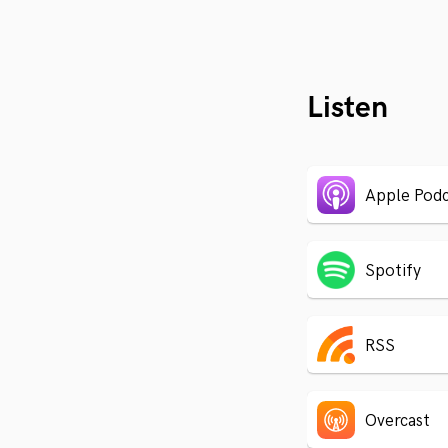
Listen
Apple Podc
Spotify
RSS
Overcast