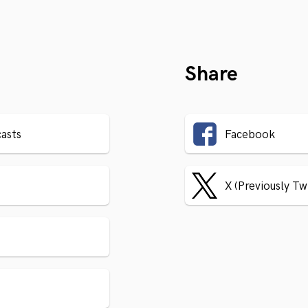
Share
asts
Facebook
X (Previously Tw