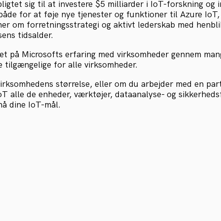
igtet sig til at investere $5 milliarder i IoT-forskning og 
åde for at føje nye tjenester og funktioner til Azure IoT
er om forretningsstrategi og aktivt lederskab med henblik
sens tidsalder.
et på Microsofts erfaring med virksomheder gennem mang
re tilgængelige for alle virksomheder.
irksomhedens størrelse, eller om du arbejder med en part
oT alle de enheder, værktøjer, dataanalyse- og sikkerheds
nå dine IoT-mål.