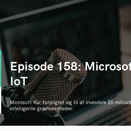
Episode 158: Microso
IoT
Microsoft har forpligtet sig til at investere $5 millia
intelligente grænseenheder.