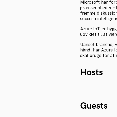
Microsoft har forpl
grænseenheder – b
fremme diskussion
succes i intelligen
Azure IoT er bygg
udviklet til at væ
Uanset branche, v
hånd, har Azure I
skal bruge for at 
Hosts
Guests