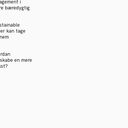
gagement i
re bæredygtig
stainable
er kan tage
nnem
ordan
 skabe en mere
kst?