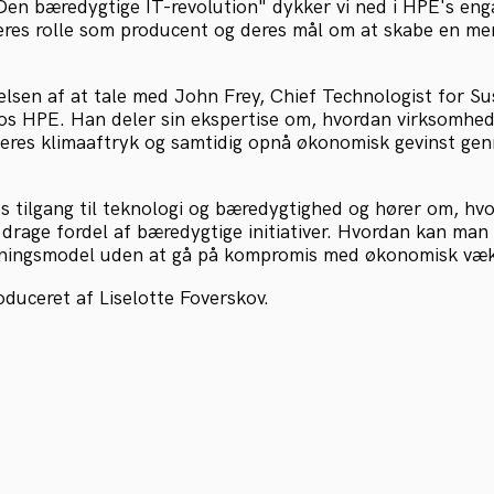
 "Den bæredygtige IT-revolution" dykker vi ned i HPE's en
res rolle som producent og deres mål om at skabe en me
elsen af at tale med John Frey, Chief Technologist for Su
s HPE. Han deler sin ekspertise om, hvordan virksomhed
deres klimaaftryk og samtidig opnå økonomisk gevinst ge
s tilgang til teknologi og bæredygtighed og hører om, hv
drage fordel af bæredygtige initiativer. Hvordan kan man
tningsmodel uden at gå på kompromis med økonomisk væ
oduceret af Liselotte Foverskov.