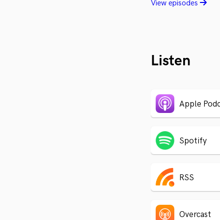
View episodes
Listen
Apple Podc
Spotify
RSS
Overcast