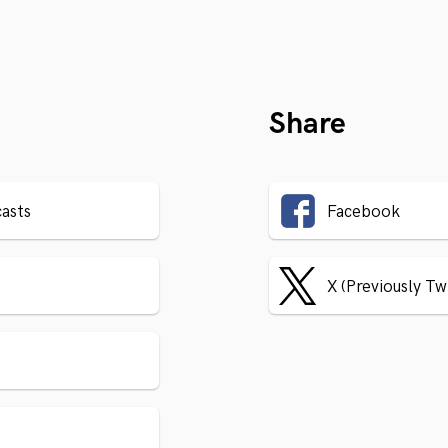
Share
asts
Facebook
X (Previously Tw