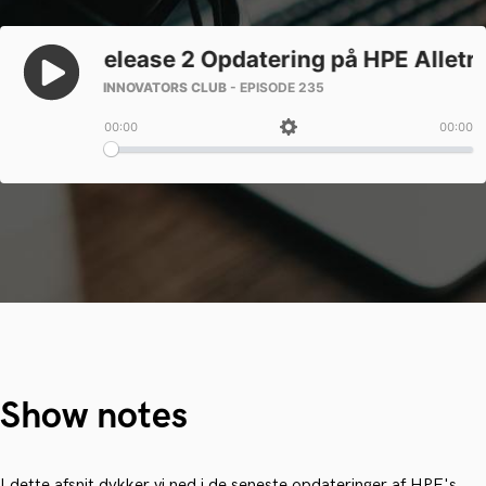
Show notes
I dette afsnit dykker vi ned i de seneste opdateringer af HPE's