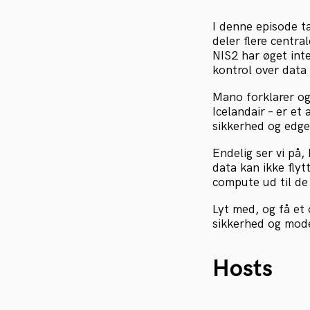
I denne episode t
deler flere centr
NIS2 har øget int
kontrol over data 
Mano forklarer o
Icelandair – er et
sikkerhed og edg
Endelig ser vi på,
data kan ikke flyt
compute ud til de 
Lyt med, og få et
sikkerhed og mode
Hosts