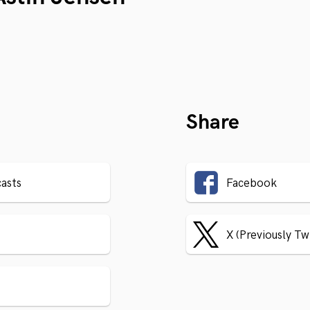
Share
asts
Facebook
X (Previously Tw