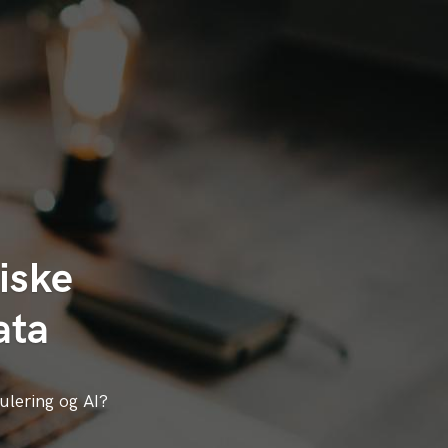
:
iske
ata
ulering og AI?