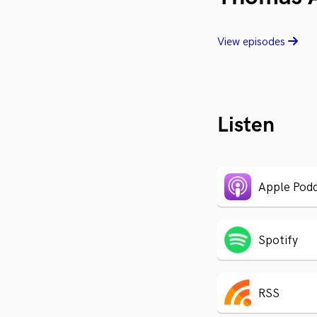
View episodes
Listen
Apple Podc
Spotify
RSS