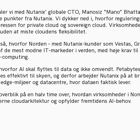
aler vi med Nutanix’ globale CTO, Manosiz “Mano” Bhatt
ale punkter fra Nutanix. Vi dykker ned i, hvorfor reguleri
eressen for private cloud og sovereign cloud. Virksomhede
uden at miste cloudens fleksibilitet.
gså, hvorfor Norden – med Nutanix-kunder som Vestas, G
 af de mest modne IT-markeder i verden, med høje krav til s
e-computing.
 hvorfor AI skal flyttes til data og ikke omvendt. Petabyte
tes effektivt til skyen, og derfor arbejder Nutanix på at b
edge-miljøer og datacentre, hvor dataen faktisk lever.
 overblik på en halv time over, hvordan virksomheder i No
rne cloudarkitektur og opfylder fremtidens AI-behov.