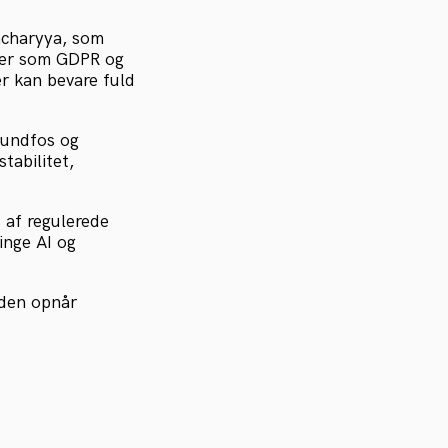
acharyya, som
nger som GDPR og
r kan bevare fuld
rundfos og
tabilitet,
s af regulerede
ringe AI og
rden opnår