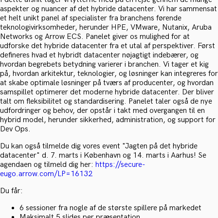
aspekter og nuancer af det hybride datacenter. Vi har sammensat
et helt unikt panel af specialister fra branchens førende
teknologivirksomheder, herunder HPE, VMware, Nutanix, Aruba
Networks og Arrow ECS. Panelet giver os mulighed for at
udforske det hybride datacenter fra et utal af perspektiver. Først
defineres hvad et hybridt datacenter nøjagtigt indebærer, og
hvordan begrebets betydning varierer i branchen. Vi tager et kig
på, hvordan arkitektur, teknologier, og løsninger kan integreres for
at skabe optimale løsninger på tværs af producenter, og hvordan
samspillet optimerer det moderne hybride datacenter. Der bliver
talt om fleksibilitet og standardisering. Panelet taler også de nye
udfordringer og behov, der opstår i takt med overgangen til en
hybrid model, herunder sikkerhed, administration, og support for
Dev Ops.
Du kan også tilmelde dig vores event "Jagten på det hybride
datacenter" d. 7. marts i København og 14. marts i Aarhus! Se
agendaen og tilmeld dig her:
https://secure-
eugo.arrow.com/LP=16132
Du får:
6 sessioner fra nogle af de største spillere på markedet
Maksimalt 5 slides per præsentation