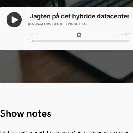
Show notes
I dette afsnit tager vi lytterne med på en rejse gennem de mange