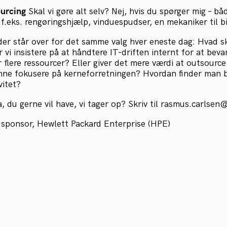
urcing
Skal vi gøre alt selv? Nej, hvis du spørger mig – bå
 f.eks. rengøringshjælp, vinduespudser, en mekaniker til bi
r står over for det samme valg hver eneste dag: Hvad sk
r vi insistere på at håndtere IT-driften internt for at beva
flere ressourcer? Eller giver det mere værdi at outsource 
nne fokusere på kerneforretningen? Hvordan finder man 
vitet?
, du gerne vil have, vi tager op? Skriv til rasmus.carlse
s sponsor, Hewlett Packard Enterprise (HPE)