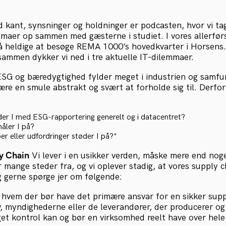
 kant, synsninger og holdninger er podcasten, hvor vi ta
mmaer op sammen med gæsterne i studiet. I vores allerførs
så heldige at besøge REMA 1000’s hovedkvarter i Horsens. 
 sammen dykker vi ned i tre aktuelle IT-dilemmaer.
SG og bæredygtighed fylder meget i industrien og samfu
ære en smule abstrakt og svært at forholde sig til. Derfo
er I med ESG-rapportering generelt og i datacentret?
måler I på?
er eller udfordringer støder I på?*
y Chain
Vi lever i en usikker verden, måske mere end noge
mange steder fra, og vi oplever stadig, at vores supply c
eg gerne spørge jer om følgende:
, hvem der bør have det primære ansvar for en sikker supp
, myndighederne eller de leverandører, der producerer og 
et kontrol kan og bør en virksomhed reelt have over hel