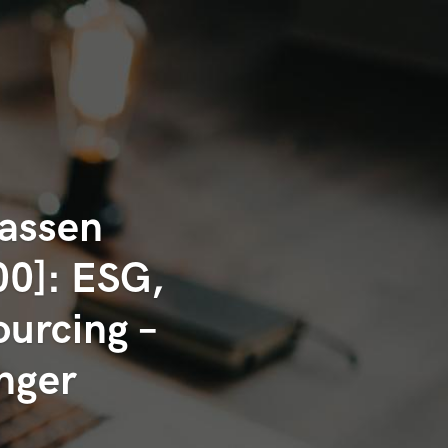
kassen
0]: ESG,
urcing –
nger