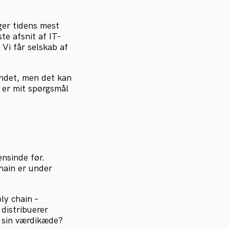
ger tidens mest
te afsnit af IT-
Vi får selskab af
ndet, men det kan
r er mit spørgsmål
nsinde før.
hain er under
ly chain –
distribuerer
e sin værdikæde?