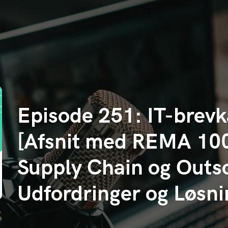
Episode 251: IT-brev
[Afsnit med REMA 100
Supply Chain og Outso
Udfordringer og Løsni