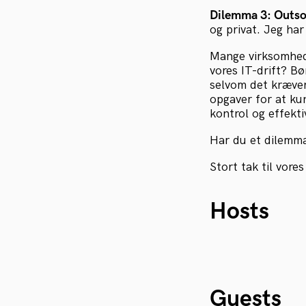
Dilemma 3: Outso
og privat. Jeg har
Mange virksomhede
vores IT-drift? Bø
selvom det kræver 
opgaver for at ku
kontrol og effekti
Har du et dilemma
Stort tak til vore
Hosts
Guests