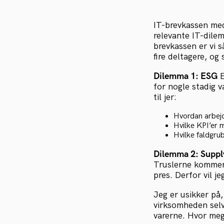
IT-brevkassen med
relevante IT-dile
brevkassen er vi 
fire deltagere, og
Dilemma 1: ESG
E
for nogle stadig v
til jer:
Hvordan arbejd
Hvilke KPI’er 
Hvilke faldgrub
Dilemma 2: Suppl
Truslerne kommer 
pres. Derfor vil j
Jeg er usikker på
virksomheden selv
varerne. Hvor meg