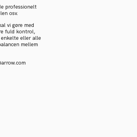
de professionelt
len osv.
al vi gøre med
re fuld kontrol,
enkelte eller alle
balancen mellem
n@arrow.com