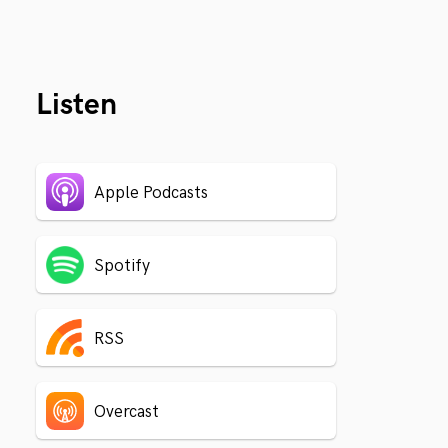
Listen
Apple Podcasts
Spotify
RSS
Overcast