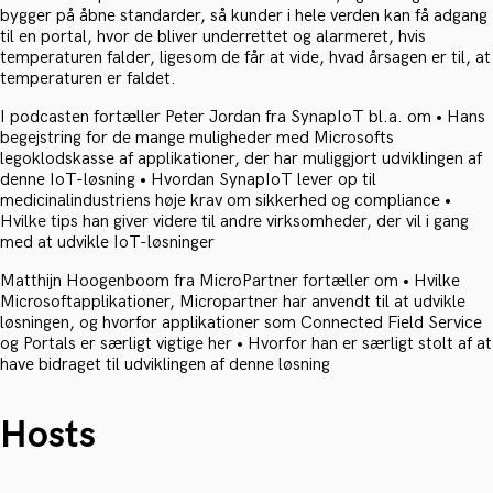
bygger på åbne standarder, så kunder i hele verden kan få adgang
til en portal, hvor de bliver underrettet og alarmeret, hvis
temperaturen falder, ligesom de får at vide, hvad årsagen er til, at
temperaturen er faldet.
I podcasten fortæller Peter Jordan fra SynapIoT bl.a. om • Hans
begejstring for de mange muligheder med Microsofts
legoklodskasse af applikationer, der har muliggjort udviklingen af
denne IoT-løsning • Hvordan SynapIoT lever op til
medicinalindustriens høje krav om sikkerhed og compliance •
Hvilke tips han giver videre til andre virksomheder, der vil i gang
med at udvikle IoT-løsninger
Matthijn Hoogenboom fra MicroPartner fortæller om • Hvilke
Microsoftapplikationer, Micropartner har anvendt til at udvikle
løsningen, og hvorfor applikationer som Connected Field Service
og Portals er særligt vigtige her • Hvorfor han er særligt stolt af at
have bidraget til udviklingen af denne løsning
Hosts