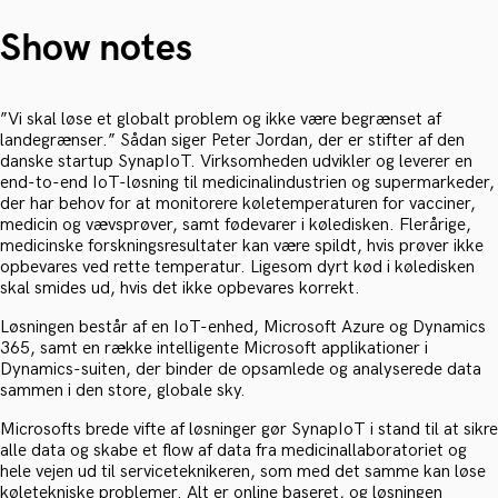
Show notes
”Vi skal løse et globalt problem og ikke være begrænset af
landegrænser.” Sådan siger Peter Jordan, der er stifter af den
danske startup SynapIoT. Virksomheden udvikler og leverer en
end-to-end IoT-løsning til medicinalindustrien og supermarkeder,
der har behov for at monitorere køletemperaturen for vacciner,
medicin og vævsprøver, samt fødevarer i køledisken. Flerårige,
medicinske forskningsresultater kan være spildt, hvis prøver ikke
opbevares ved rette temperatur. Ligesom dyrt kød i køledisken
skal smides ud, hvis det ikke opbevares korrekt.
Løsningen består af en IoT-enhed, Microsoft Azure og Dynamics
365, samt en række intelligente Microsoft applikationer i
Dynamics-suiten, der binder de opsamlede og analyserede data
sammen i den store, globale sky.
Microsofts brede vifte af løsninger gør SynapIoT i stand til at sikre
alle data og skabe et flow af data fra medicinallaboratoriet og
hele vejen ud til serviceteknikeren, som med det samme kan løse
køletekniske problemer. Alt er online baseret, og løsningen